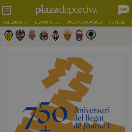
VALENCIA CF
LEVANTE UD
VALENCIA BASKET
FUTBOL