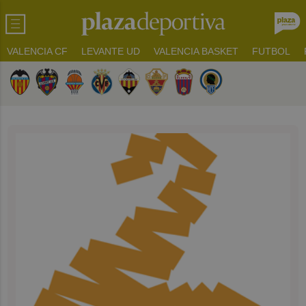
VALENCIA CF
LEVANTE UD
VALENCIA BASKET
FUTBOL