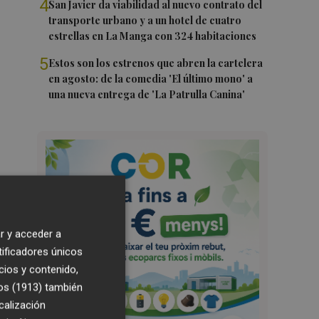
4
San Javier da viabilidad al nuevo contrato del
transporte urbano y a un hotel de cuatro
estrellas en La Manga con 324 habitaciones
5
Estos son los estrenos que abren la cartelera
en agosto: de la comedia 'El último mono' a
una nueva entrega de 'La Patrulla Canina'
r y acceder a
tificadores únicos
cios y contenido,
os (1913)
también
calización