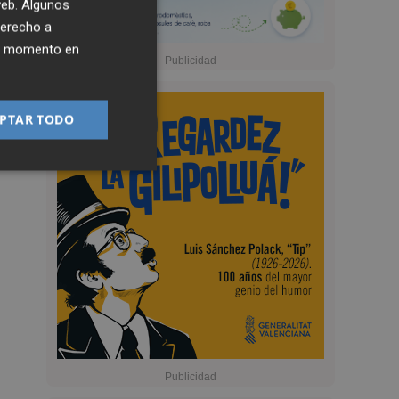
 web. Algunos
derecho a
ier momento en
PTAR TODO