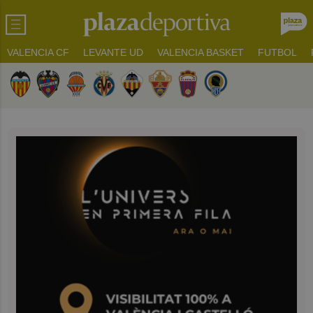
VALENCIA CF
LEVANTE UD
VALENCIA BASKET
FUTBOL