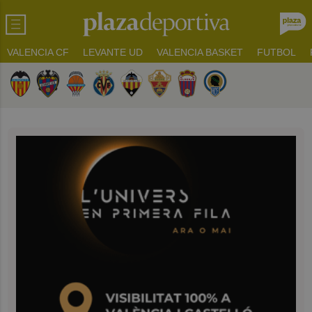
VALENCIA CF
LEVANTE UD
VALENCIA BASKET
FUTBOL