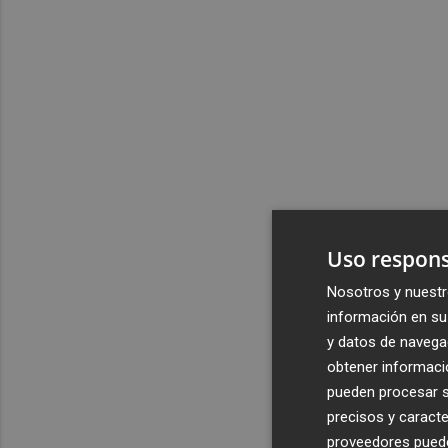
Uso respons
Nosotros y nuestr
información en su 
y datos de navega
obtener informació
pueden procesar su
precisos y caracte
proveedores pueden