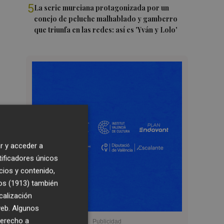
5
La serie murciana protagonizada por un
conejo de peluche malhablado y gamberro
que triunfa en las redes: así es 'Yván y Lolo'
r y acceder a
tificadores únicos
cios y contenido,
os (1913)
también
calización
 web. Algunos
derecho a