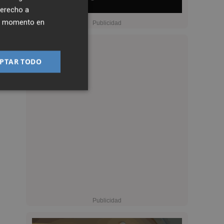
derecho a
ier momento en
PTAR TODO