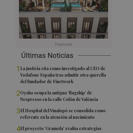
Últimas Noticias
1
La justicia cita como investigado al CEO de
Vodafone España tras admitir otra querella
del fundador de Finetwork
2
Oysho ocupa la antigua 'flagship' de
Nespresso en la calle Colón de València
3
El Hospital del Vinalopó se consolida como
referente en la atención al nacimiento
4
El proyecto 'Gramola' evalúa estrategias