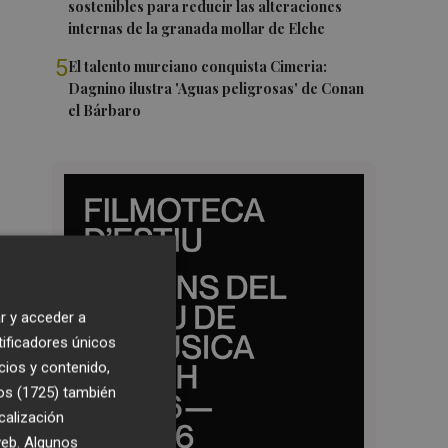
sostenibles para reducir las alteraciones
internas de la granada mollar de Elche
5
El talento murciano conquista Cimeria:
Dagnino ilustra 'Aguas peligrosas' de Conan
el Bárbaro
r y acceder a
tificadores únicos
cios y contenido,
os (1725)
también
calización
 web. Algunos