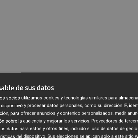
able de sus datos
os socios utilizamos cookies y tecnologías similares para almacena
dispositivo y procesar datos personales, como su dirección IP, iden
ción, para ofrecer anuncios y contenido personalizados, medir anun
n sobre la audiencia y mejorar los servicios.
Proveedores de tercer
s datos para estos y otros fines, incluido el uso de datos de geolo
rísticas del dispositivo. Sus elecciones se aplican solo a este sitio