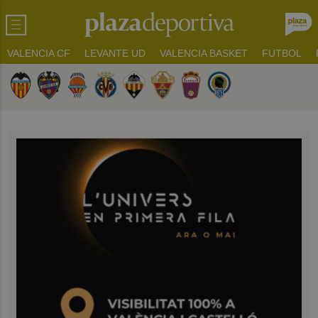
VALENCIA CF
LEVANTE UD
VALENCIA BASKET
FUTBOL