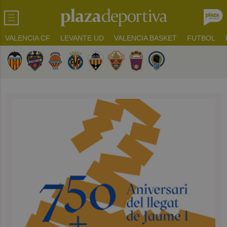
VALENCIA CF
LEVANTE UD
VALENCIA BASKET
FUTBOL