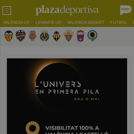
VALENCIA CF
LEVANTE UD
VALENCIA BASKET
FUTBOL