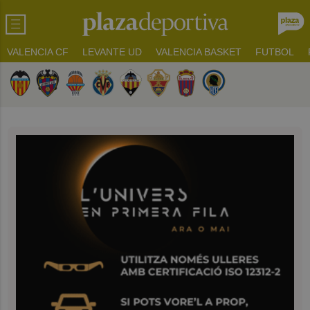
VALENCIA CF
LEVANTE UD
VALENCIA BASKET
FUTBOL