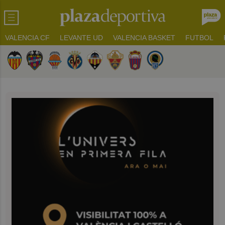
VALENCIA CF
LEVANTE UD
VALENCIA BASKET
FUTBOL