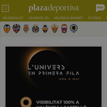
VALENCIA CF
LEVANTE UD
VALENCIA BASKET
FUTBOL