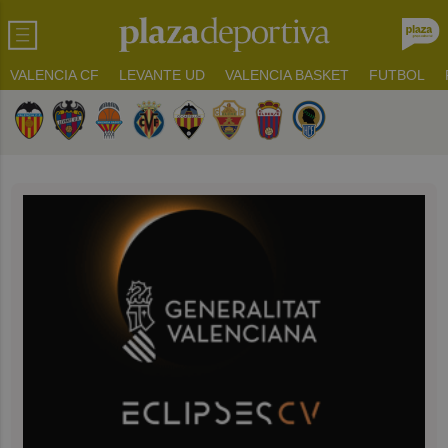
VALENCIA CF
LEVANTE UD
VALENCIA BASKET
FUTBOL