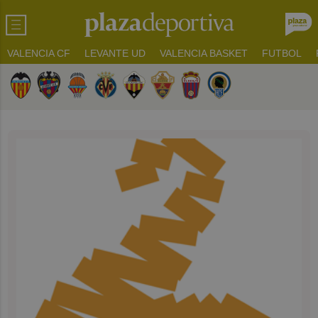
VALENCIA CF
LEVANTE UD
VALENCIA BASKET
FUTBOL