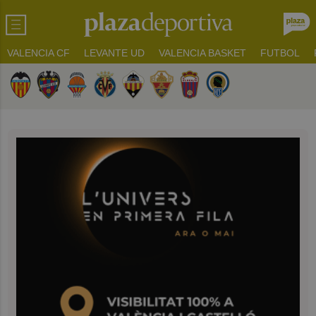
VALENCIA CF
LEVANTE UD
VALENCIA BASKET
FUTBOL