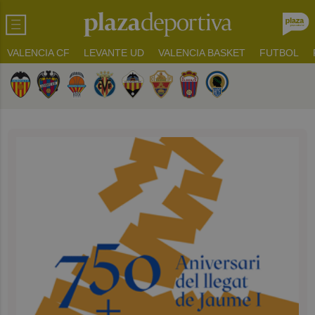
VALENCIA CF
LEVANTE UD
VALENCIA BASKET
FUTBOL