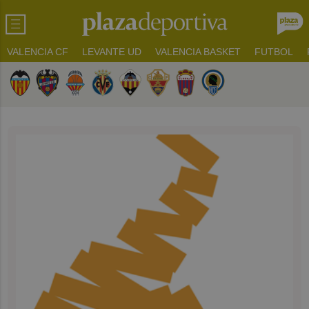
VALENCIA CF
LEVANTE UD
VALENCIA BASKET
FUTBOL