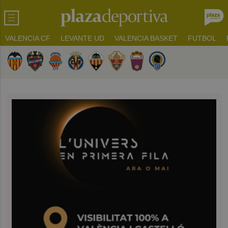
VALENCIA CF
LEVANTE UD
VALENCIA BASKET
FUTBOL