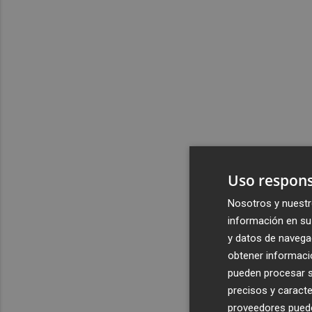
Uso respons
Nosotros y nuestr
información en su 
y datos de navega
obtener informació
pueden procesar su
precisos y caracte
proveedores pueden