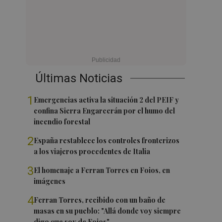
Últimas Noticias
1
Emergencias activa la situación 2 del PEIF y
confina Sierra Engarcerán por el humo del
incendio forestal
2
España restablece los controles fronterizos
a los viajeros procedentes de Italia
3
El homenaje a Ferran Torres en Foios, en
imágenes
4
Ferran Torres, recibido con un baño de
masas en su pueblo: "Allá donde voy siempre
digo que soy de Foios"