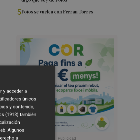
5
Foios se vuelca con Ferran Torres
r y acceder a
tificadores únicos
cios y contenido,
os (1913)
también
calización
 web. Algunos
derecho a