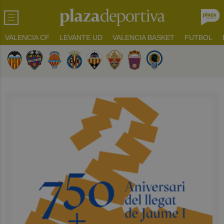
VALENCIA CF
LEVANTE UD
VALENCIA BASKET
FUTBOL