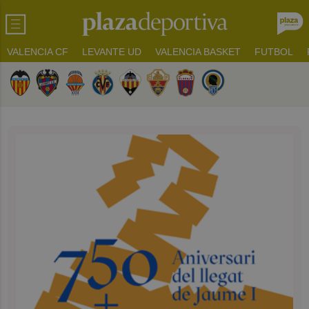
VALENCIA CF
LEVANTE UD
VALENCIA BASKET
FUTBOL