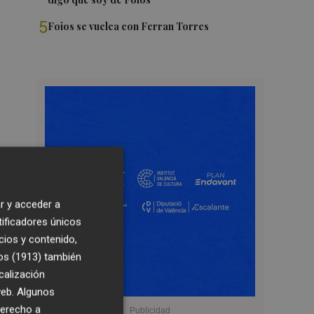
5
Foios se vuelca con Ferran Torres
r y acceder a
tificadores únicos
cios y contenido,
os (1913)
también
calización
 web. Algunos
derecho a