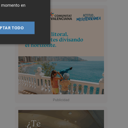
ier momento en
PTAR TODO