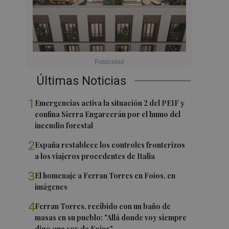
Últimas Noticias
1
Emergencias activa la situación 2 del PEIF y
confina Sierra Engarcerán por el humo del
incendio forestal
2
España restablece los controles fronterizos
a los viajeros procedentes de Italia
3
El homenaje a Ferran Torres en Foios, en
imágenes
4
Ferran Torres, recibido con un baño de
masas en su pueblo: "Allá donde voy siempre
digo que soy de Foios"