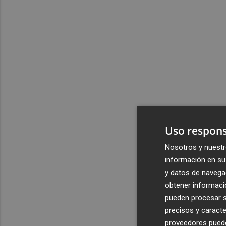
Uso respons
Nosotros y nuestr
información en su 
y datos de navega
obtener informació
pueden procesar su
precisos y caracte
proveedores pueden