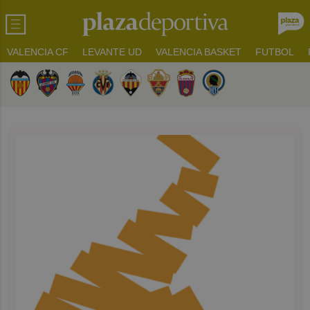
VALENCIA CF
LEVANTE UD
VALENCIA BASKET
FUTBOL