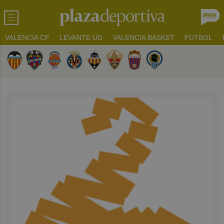
VALENCIA CF
LEVANTE UD
VALENCIA BASKET
FUTBOL