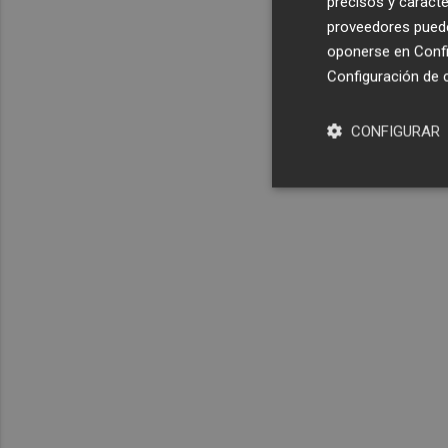
precisos y caracte
proveedores pueden
oponerse en
Confi
Configuración de 
CONFIGURAR