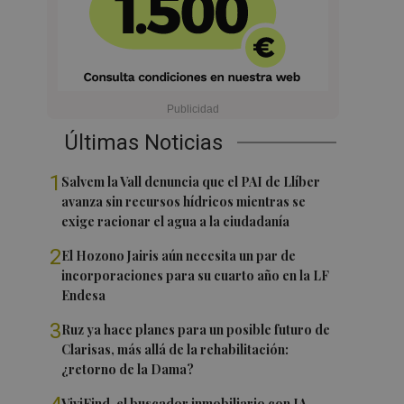
Últimas Noticias
1
Salvem la Vall denuncia que el PAI de Llíber
avanza sin recursos hídricos mientras se
exige racionar el agua a la ciudadanía
2
El Hozono Jairis aún necesita un par de
incorporaciones para su cuarto año en la LF
Endesa
3
Ruz ya hace planes para un posible futuro de
Clarisas, más allá de la rehabilitación:
¿retorno de la Dama?
ViviFind, el buscador inmobiliario con IA