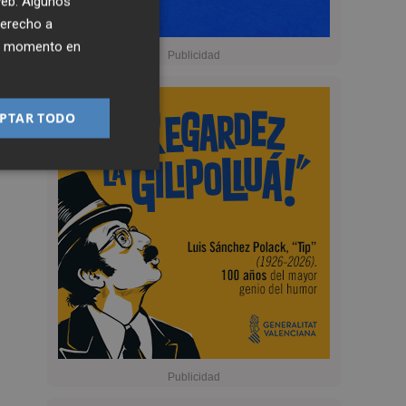
 web. Algunos
derecho a
ier momento en
PTAR TODO