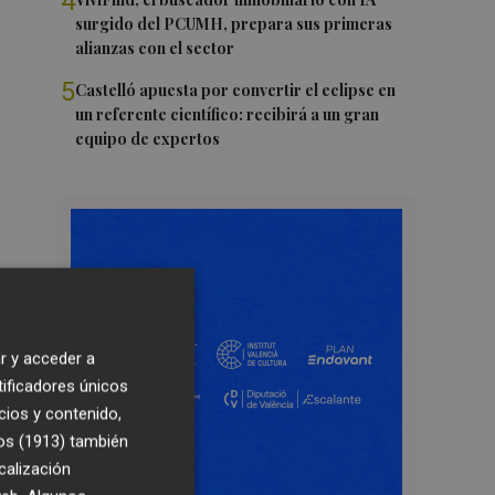
4
surgido del PCUMH, prepara sus primeras
alianzas con el sector
5
Castelló apuesta por convertir el eclipse en
un referente científico: recibirá a un gran
equipo de expertos
r y acceder a
tificadores únicos
cios y contenido,
os (1913)
también
calización