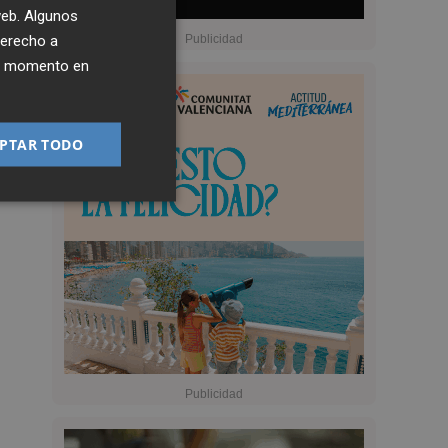
 web. Algunos
derecho a
ier momento en
PTAR TODO