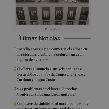
Últimas Noticias
1
Castelló apuesta por convertir el eclipse en
un referente científico: recibirá a un gran
equipo de expertos
2
El Villarreal anuncia a sus seis capitanes:
Gerard Moreno, Foyth, Comesaña, Ayoze,
Cardona y Logan Costa
3
Más problemas en el lateral derecho:
Monferrer sufre una lesión muscular
4
San Javier da viabilidad al nuevo contrato del
transporte urbano y a un hotel de cuatro