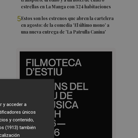
estrellas en La Manga con 324 habitaciones
5
Estos son los estrenos que abren la cartelera
en agosto: de la comedia 'El último mono' a
una nueva entrega de 'La Patrulla Canina'
r y acceder a
tificadores únicos
cios y contenido,
os (1913)
también
calización