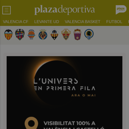
VALENCIA CF
LEVANTE UD
VALENCIA BASKET
FUTBOL