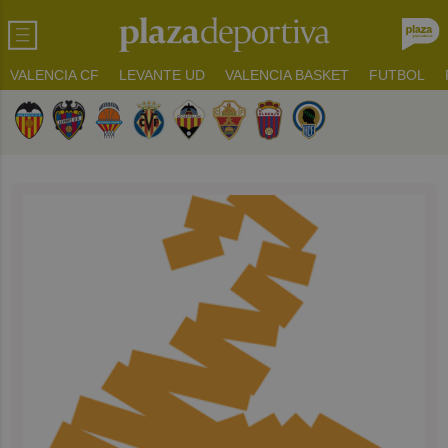
VALENCIA CF
LEVANTE UD
VALENCIA BASKET
FUTBOL