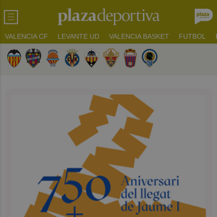
VALENCIA CF
LEVANTE UD
VALENCIA BASKET
FUTBOL