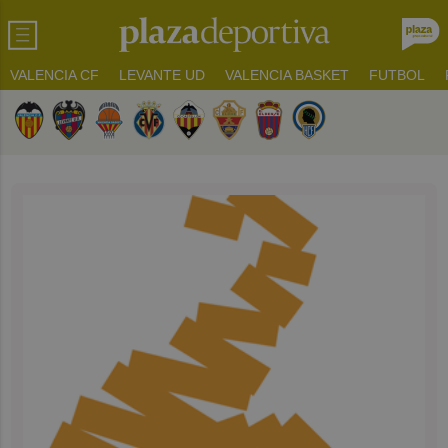
VALENCIA CF
LEVANTE UD
VALENCIA BASKET
FUTBOL