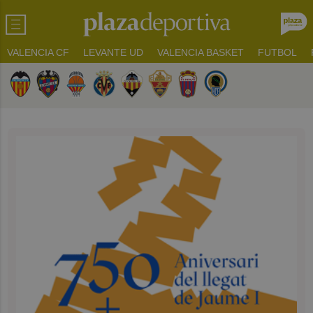
VALENCIA CF
LEVANTE UD
VALENCIA BASKET
FUTBOL