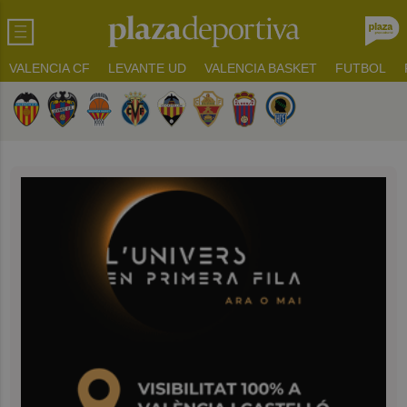
VALENCIA CF
LEVANTE UD
VALENCIA BASKET
FUTBOL