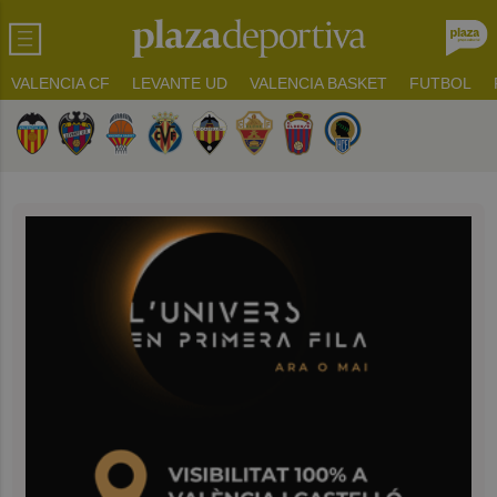
VALENCIA CF
LEVANTE UD
VALENCIA BASKET
FUTBOL