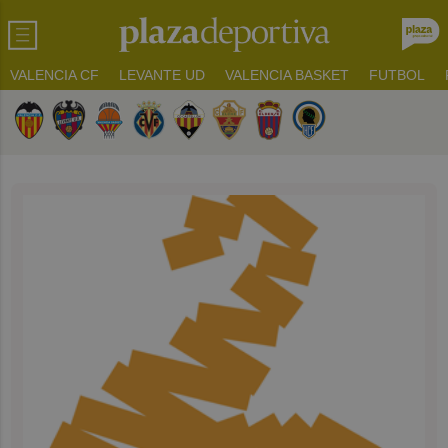
VALENCIA CF
LEVANTE UD
VALENCIA BASKET
FUTBOL