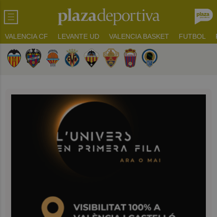
VALENCIA CF
LEVANTE UD
VALENCIA BASKET
FUTBOL