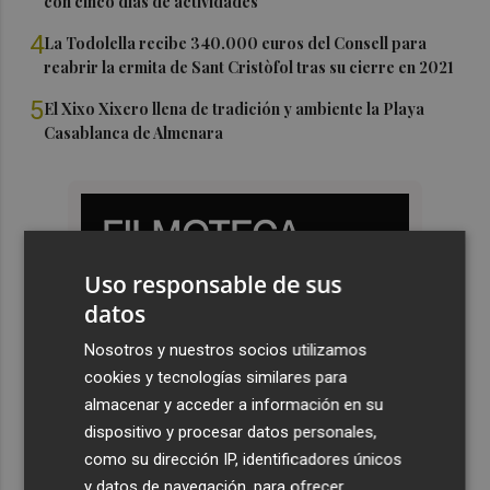
con cinco días de actividades
4
La Todolella recibe 340.000 euros del Consell para
reabrir la ermita de Sant Cristòfol tras su cierre en 2021
5
El Xixo Xixero llena de tradición y ambiente la Playa
Casablanca de Almenara
Uso responsable de sus
datos
Nosotros y nuestros socios utilizamos
cookies y tecnologías similares para
almacenar y acceder a información en su
dispositivo y procesar datos personales,
como su dirección IP, identificadores únicos
y datos de navegación, para ofrecer