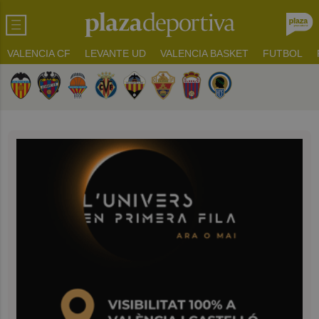
VALENCIA CF
LEVANTE UD
VALENCIA BASKET
FUTBOL