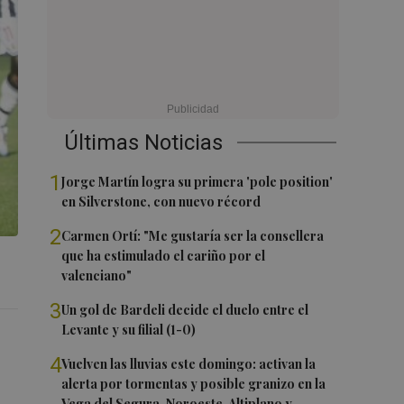
Últimas Noticias
1
Jorge Martín logra su primera 'pole position'
en Silverstone, con nuevo récord
2
Carmen Ortí: "Me gustaría ser la consellera
que ha estimulado el cariño por el
valenciano"
3
Un gol de Bardeli decide el duelo entre el
Levante y su filial (1-0)
4
Vuelven las lluvias este domingo: activan la
alerta por tormentas y posible granizo en la
Vega del Segura, Noroeste, Altiplano y