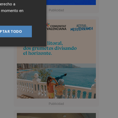
derecho a
ier momento en
PTAR TODO