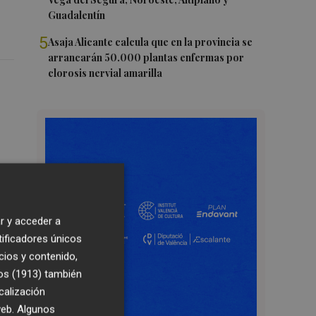
Guadalentín
5
Asaja Alicante calcula que en la provincia se
arrancarán 50.000 plantas enfermas por
clorosis nervial amarilla
r y acceder a
tificadores únicos
cios y contenido,
os (1913)
también
calización
 web. Algunos