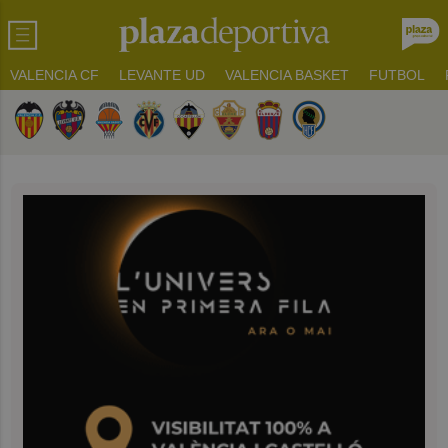
VALENCIA CF
LEVANTE UD
VALENCIA BASKET
FUTBOL