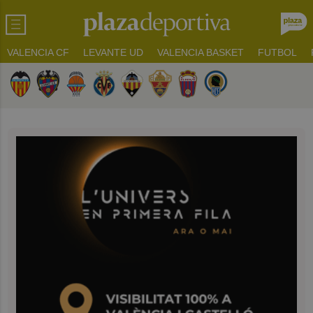
VALENCIA CF
LEVANTE UD
VALENCIA BASKET
FUTBOL