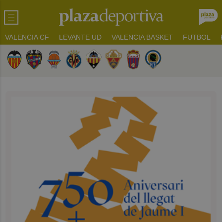
VALENCIA CF
LEVANTE UD
VALENCIA BASKET
FUTBOL