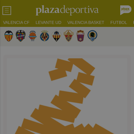
VALENCIA CF
LEVANTE UD
VALENCIA BASKET
FUTBOL