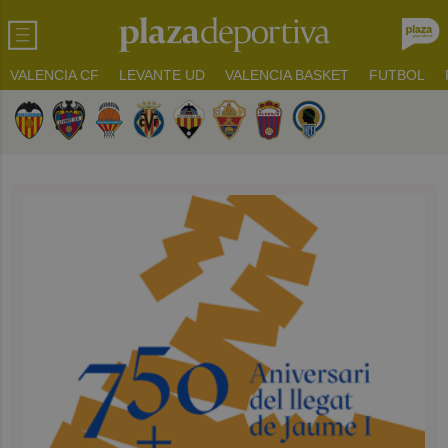
VALENCIA CF
LEVANTE UD
VALENCIA BASKET
FUTBOL