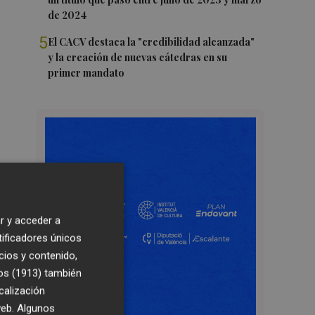
de 2024
5
El CACV destaca la "credibilidad alcanzada"
y la creación de nuevas cátedras en su
primer mandato
r y acceder a
tificadores únicos
cios y contenido,
os (1913)
también
calización
 web. Algunos