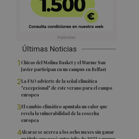
Últimas Noticias
1
Chicas del Molina Basket y el Marme San
Javier participan en un campus en Belfast
2
La FAO advierte de la señal climática
"excepcional" de este verano para el campo
europeo
3
El cambio climático apuntala un calor que
revela la vulnerabilidad de la cosecha
europea
4
Alcaraz se acerca a los ocho meses sin ganar
un título que pasó entre julio de 2023 y marzo