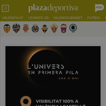
VALENCIA CF
LEVANTE UD
VALENCIA BASKET
FUTBOL