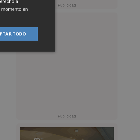
derecho a
ier momento en
PTAR TODO