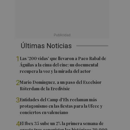
Últimas Noticias
1
Las '200 vidas' que llevaron a Paco Rabal de
Águilas a la cima del cine: un documental
recupera la voz y la mirada del actor
2
Mario Domínguez, a un paso del Excelsior
Róterdam de la Eredivisie
3
Entidades del Camp d'Elx reclaman más
protagonismo en las fiestas para la Ufece y
conciertos en valenciano
4
El Ibex 35 sube un 2% la primera semana de
agosto tras conquistar los históricos 20.000