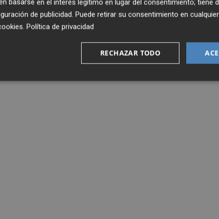
 basarse en el interés legítimo en lugar del consentimiento; tiene 
guración de publicidad
. Puede retirar su consentimiento en cualqu
cookies
.
Política de privacidad
RECHAZAR TODO
ACE