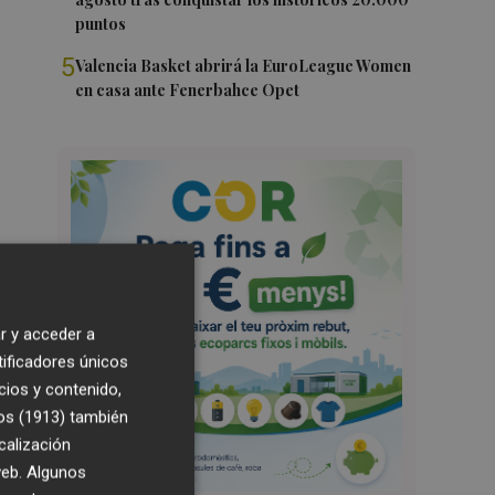
puntos
5
Valencia Basket abrirá la EuroLeague Women
en casa ante Fenerbahce Opet
r y acceder a
tificadores únicos
cios y contenido,
os (1913)
también
calización
 web. Algunos