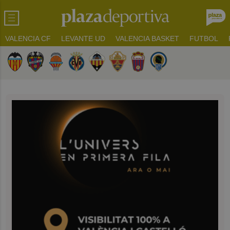
VALENCIA CF
LEVANTE UD
VALENCIA BASKET
FUTBOL