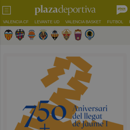
VALENCIA CF
LEVANTE UD
VALENCIA BASKET
FUTBOL