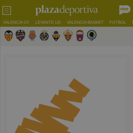
VALENCIA CF
LEVANTE UD
VALENCIA BASKET
FUTBOL