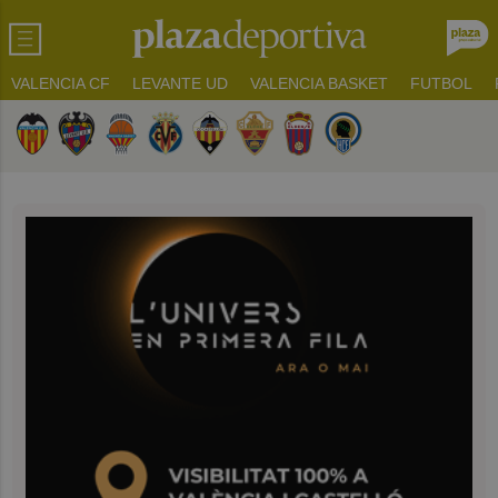
VALENCIA CF
LEVANTE UD
VALENCIA BASKET
FUTBOL